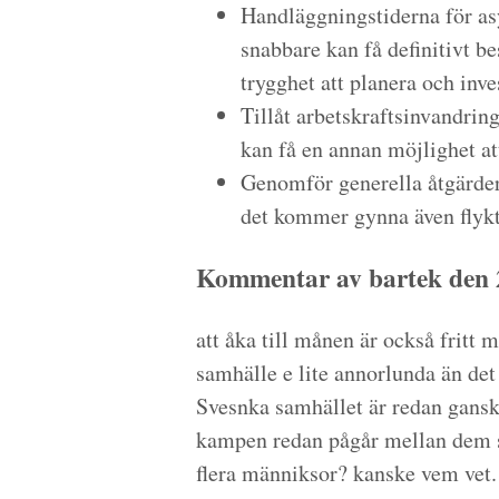
Handläggningstiderna för asy
snabbare kan få definitivt b
trygghet att planera och inves
Tillåt arbetskraftsinvandring
kan få en annan möjlighet att
Genomför generella åtgärder f
det kommer gynna även flykt
Kommentar av bartek den 
att åka till månen är också fritt 
samhälle e lite annorlunda än det
Svesnka samhället är redan ganska
kampen redan pågår mellan dem so
flera männiksor? kanske vem vet.