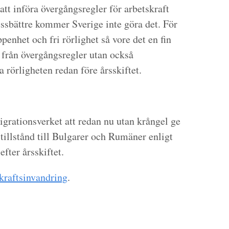
 införa övergångsregler för arbetskraft
sbättre kommer Sverige inte göra det. För
öppenhet och fri rörlighet så vore det en fin
å från övergångsregler utan också
a rörligheten redan före årsskiftet.
grationsverket att redan nu utan krångel ge
stillstånd till Bulgarer och Rumäner enligt
fter årsskiftet.
skraftsinvandring
.