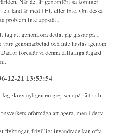
 världen. När det är genomfört så kommer
m ett land är med i EU eller inte. Om dessa
tta problem inte uppstått.
t tag att genomföra detta, jag gissar på 1
r vara genomarbetad och inte hastas igenom
. Därför föreslår vi denna tillfälliga åtgärd
em.
6-12-21 13:53:54
! Jag skrev nyligen en grej som på sätt och
ionsverkets oförmåga att agera, men i detta
 flyktingar, frivilligt invandrade kan ofta