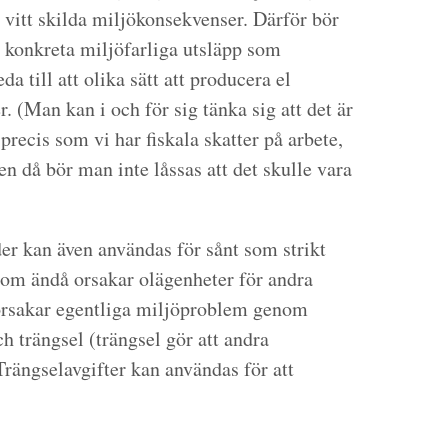
r vitt skilda miljökonsekvenser. Därför bör
e konkreta miljöfarliga utsläpp som
da till att olika sätt att producera el
. (Man kan i och för sig tänka sig att det är
, precis som vi har fiskala skatter på arbete,
men då bör man inte låssas att det skulle vara
der kan även användas för sånt som strikt
som ändå orsakar olägenheter för andra
r orsakar egentliga miljöproblem genom
h trängsel (trängsel gör att andra
Trängselavgifter kan användas för att
.