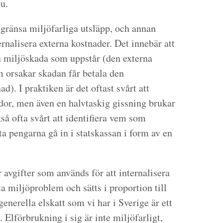
u.
begränsa miljöfarliga utsläpp, och annan
ernalisera externa kostnader. Det innebär att
 miljöskada som uppstår (den externa
om orsakar skadan får betala den
d). I praktiken är det oftast svårt att
dor, men även en halvtaskig gissning brukar
så ofta svårt att identifiera vem som
a pengarna gå in i statskassan i form av en
r avgifter som används för att internalisera
a miljöproblem och sätts i proportion till
enerella elskatt som vi har i Sverige är ett
Elförbrukning i sig är inte miljöfarligt,