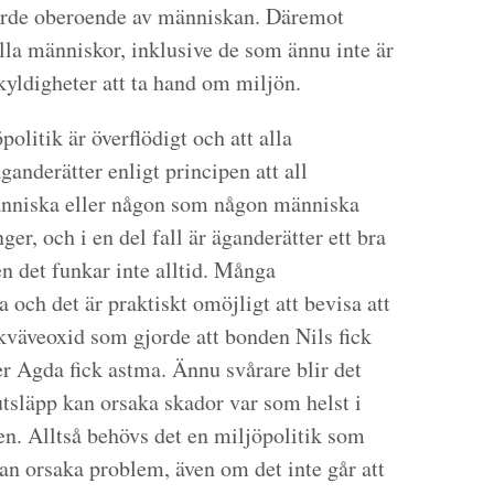
värde oberoende av människan. Däremot
lla människor, inklusive de som ännu inte är
skyldigheter att ta hand om miljön.
politik är överflödigt och att alla
nderätter enligt principen att all
änniska eller någon som någon människa
r, och i en del fall är äganderätter ett bra
n det funkar inte alltid. Många
 och det är praktiskt omöjligt att bevisa att
 kväveoxid som gjorde att bonden Nils fick
er Agda fick astma. Ännu svårare blir det
tsläpp kan orsaka skador var som helst i
den. Alltså behövs det en miljöpolitik som
an orsaka problem, även om det inte går att