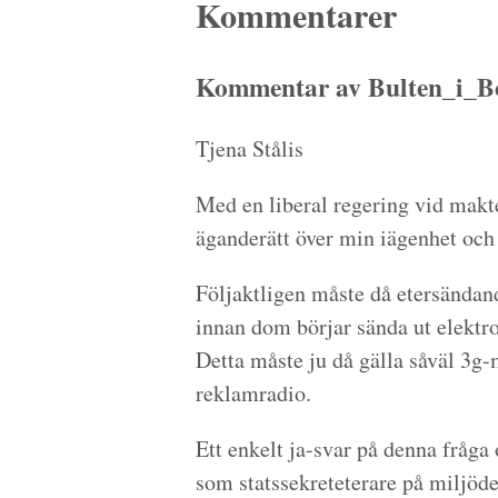
Kommentarer
Kommentar av Bulten_i_Bo
Tjena Stålis
Med en liberal regering vid makte
äganderätt över min iägenhet oc
Följaktligen måste då etersänd
innan dom börjar sända ut elektr
Detta måste ju då gälla såväl 3g
reklamradio.
Ett enkelt ja-svar på denna fråga 
som statssekreteterare på miljöd