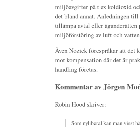
miljöavgifter på t ex koldioxid oc
det bland annat. Anledningen till a
tillämpa avtal eller äganderätten p
miljöförstöring av luft och vatte
Även Nozick förespråkar att det ka
mot kompensation där det är prakt
handling företas.
Kommentar av Jörgen Modi
Robin Hood skriver:
Som nyliberal kan man visst 