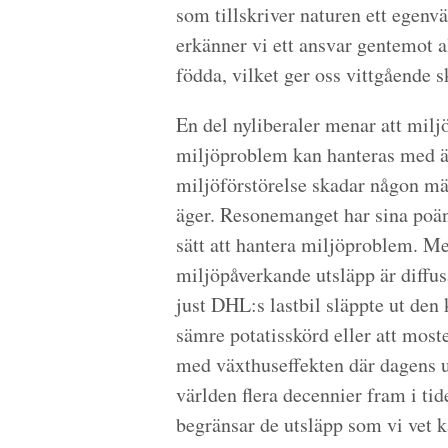
som tillskriver naturen ett egen
erkänner vi ett ansvar gentemot a
födda, vilket ger oss vittgående 
En del nyliberaler menar att miljö
miljöproblem kan hanteras med äga
miljöförstörelse skadar någon m
äger. Resonemanget har sina poänge
sätt att hantera miljöproblem. Me
miljöpåverkande utsläpp är diffusa
just DHL:s lastbil släppte ut den
sämre potatisskörd eller att most
med växthuseffekten där dagens u
världen flera decennier fram i ti
begränsar de utsläpp som vi vet k