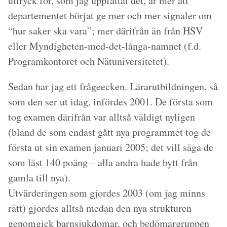
uttryck för, som jag uppfattat det, är mer att
departementet börjat ge mer och mer signaler om
“hur saker ska vara”; mer därifrån än från HSV
eller Myndigheten-med-det-långa-namnet (f.d.
Programkontoret och Nätuniversitetet).
Sedan har jag ett frågeecken. Lärarutbildningen, så
som den ser ut idag, infördes 2001. De första som
tog examen därifrån var alltså väldigt nyligen
(bland de som endast gått nya programmet tog de
första ut sin examen januari 2005; det vill säga de
som läst 140 poäng – alla andra hade bytt från
gamla till nya).
Utvärderingen som gjordes 2003 (om jag minns
rätt) gjordes alltså medan den nya strukturen
genomgick barnsjukdomar, och bedömargruppen