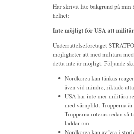
Har skrivit lite bakgrund på mi
helhet:
Inte möjligt för USA att milit
Underrättelseföretaget STRATFO
möjligheter att med militära mede
detta inte är möjligt. Följande sk
Nordkorea kan tänkas reagera
även vid mindre, riktade att
USA har inte mer militära re
med värnplikt. Trupperna är
Trupperna roteras redan så t
laddar om.
Nordkorea kan avfyra i stor