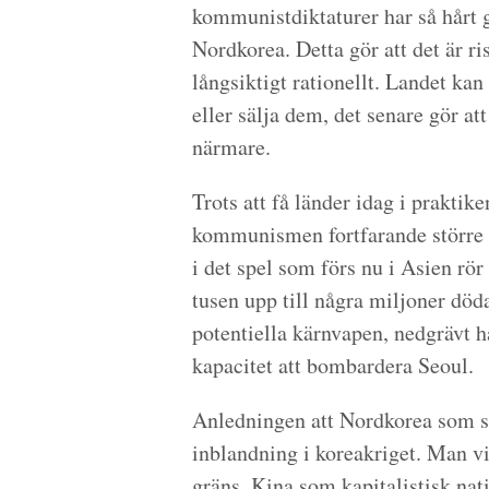
kommunistdiktaturer har så hårt g
Nordkorea. Detta gör att det är ris
långsiktigt rationellt. Landet k
eller sälja dem, det senare gör a
närmare.
Trots att få länder idag i praktik
kommunismen fortfarande större ä
i det spel som förs nu i Asien r
tusen upp till några miljoner dö
potentiella kärnvapen, nedgrävt ha
kapacitet att bombardera Seoul.
Anledningen att Nordkorea som st
inblandning i koreakriget. Man vil
gräns. Kina som kapitalistisk nati