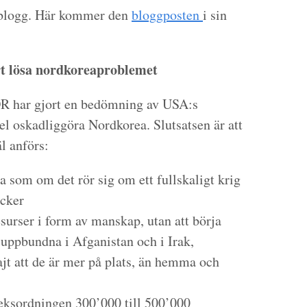
n blogg. Här kommer den
bloggposten
i sin
ärt lösa nordkoreaproblemet
R har gjort en bedömning av USA:s
l oskadliggöra Nordkorea. Slutsatsen är att
äl anförs:
 som om det rör sig om ett fullskaligt krig
acker
surser i form av manskap, utan att börja
 uppbundna i Afganistan och i Irak,
ajt att de är mer på plats, än hemma och
leksordningen 300’000 till 500’000