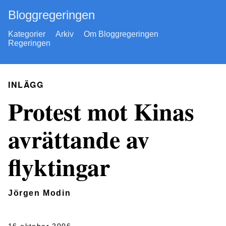
Bloggregeringen
Kategorier
Arkiv
Om Bloggregeringen
Regeringen
INLÄGG
Protest mot Kinas
avrättande av
flyktingar
Jörgen Modin