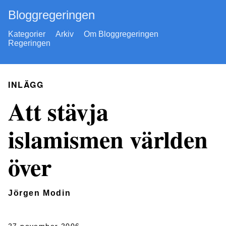
Bloggregeringen
Kategorier
Arkiv
Om Bloggregeringen
Regeringen
INLÄGG
Att stävja
islamismen världen
över
Jörgen Modin