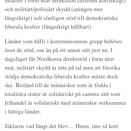
insatser i form utav direktstöd (extremt kortsiktigt)
och militärt/polisiärt skydd (aningen mer
långsiktigt) och slutligen stöd till demokratiska
liberala krafter (långsiktigt hållbart).
Länder som hålls i kommunismens grepp behöver
även de stöd, om än på ett annat sätt just nu. I
dagsläget får Nordkorea direktstöd i form utav
mat, militärt skydd är inte på tal men att försöka
stödja demokratiska liberala krafter måste dock
ske. Bistånd till de människor som är födda i
totalitära stater är solidariskt på samma sätt som
frihandel är solidariskt med människor verksamma
i fattiga länder.
Jäklarns vad långt det blev… Hmm, inte så kort