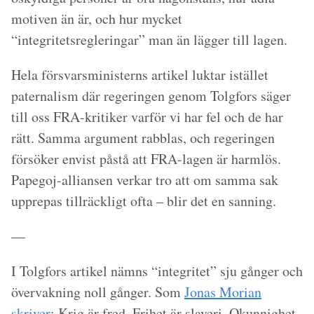
motiven än är, och hur mycket
“integritetsregleringar” man än lägger till lagen.
Hela försvarsministerns artikel luktar istället
paternalism där regeringen genom Tolgfors säger
till oss FRA-kritiker varför vi har fel och de har
rätt. Samma argument rabblas, och regeringen
försöker envist påstå att FRA-lagen är harmlös.
Papegoj-alliansen verkar tro att om samma sak
upprepas tillräckligt ofta – blir det en sanning.
—
I Tolgfors artikel nämns “integritet” sju gånger och
övervakning noll gånger. Som
Jonas Morian
skriver
; Krig är fred. Frihet är slaveri. Okunnighet