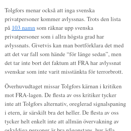
Tolgfors menar också att inga svenska
privatpersoner kommer avlyssnas. Trots den lista
på
103 namn
som räknar upp svenska
privatpersoner som i allra högsta grad har
avlyssnats. Givetvis kan man bortförklara det med
att det var fall som hände “för länge sedan”, men
det tar inte bort det faktum att FRA har avlyssnat
svenskar som inte varit misstänkta för terrorbrott.
Överhuvudtaget missar Tolgfors kärnan i kritiken
mot FRA-lagen. De flesta av oss kritiker tycker
inte att Tolgfors alternativ, oreglerad signalspaning
i etern, är särskilt bra det heller. De flesta av oss
tycker helt enkelt inte att allmän övervakning av
oskyldiga personer är bra någonstans, hur ädla