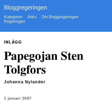
Bloggregeringen
Kategorier
Arkiv
Om Bloggregeringen
Regeringen
INLÄGG
Papegojan Sten
Tolgfors
Johanna Nylander
1 januari 2007