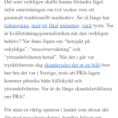
Det som verkligen skulle kunna förändra läget
inför omröstningen om två veckor vore ett
gammalt traditionellt mediedrev. Än så länge har
tidningarna
,
med
ett
fåtal
undantag
,
varit
tysta. Var
är kvällstidningsjournalistiken när den verkligen
behövs? Var finns löpen om “hetsjakt på
oskyldiga”, “massövervakning” och
“yttrandefriheten hotad”. När det i går var
tryckfrihetens dag
skanderades det ut en bild
över
hur bra det var i Sverige, trots att FRA-lagen
kommer påverka både källskydd och
yttrandefriheten. Var är de långa skandalartiklarna
om FRA?
För utan en riktig opinion i landet som dissar det
där med massövervakning, handlar frågan om