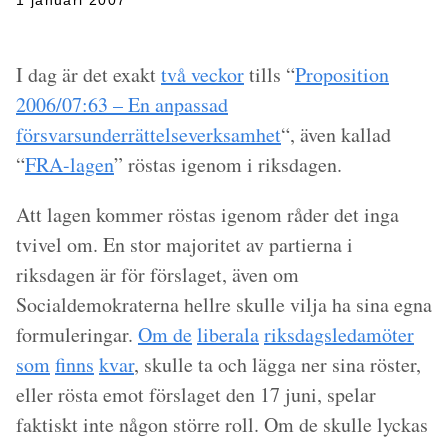
1 januari 2007
I dag är det exakt
två veckor
tills “
Proposition
2006/07:63 – En anpassad
försvarsunderrättelseverksamhet
“, även kallad
“
FRA-lagen
” röstas igenom i riksdagen.
Att lagen kommer röstas igenom råder det inga
tvivel om. En stor majoritet av partierna i
riksdagen är för förslaget, även om
Socialdemokraterna hellre skulle vilja ha sina egna
formuleringar.
Om de
liberala
riksdagsledamöter
som
finns
kvar
, skulle ta och lägga ner sina röster,
eller rösta emot förslaget den 17 juni, spelar
faktiskt inte någon större roll. Om de skulle lyckas