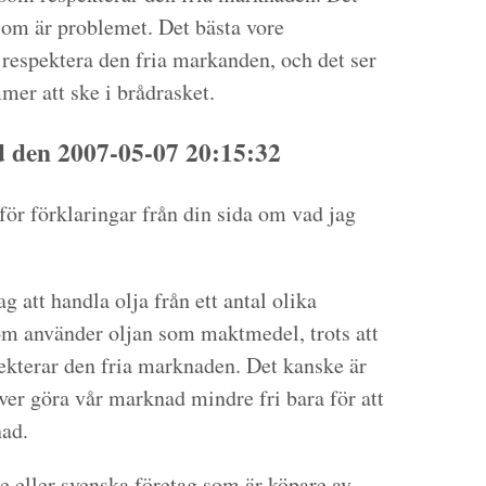
 som är problemet. Det bästa vore
 respektera den fria markanden, och det ser
mer att ske i brådrasket.
den 2007-05-07 20:15:32
för förklaringar från din sida om vad jag
ag att handla olja från ett antal olika
om använder oljan som maktmedel, trots att
pekterar den fria marknaden. Det kanske är
över göra vår marknad mindre fri bara för att
nad.
ge eller svenska företag som är köpare av