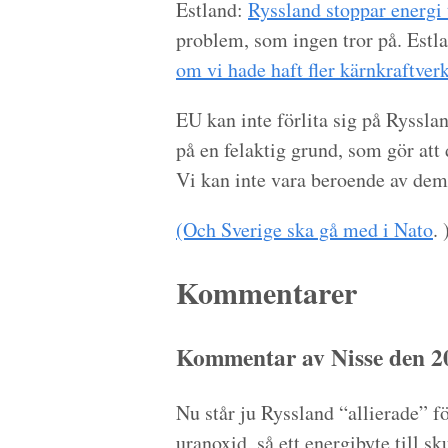
Estland:
Ryssland stoppar energi 
problem, som ingen tror på. Estla
om vi hade haft fler kärnkraftver
EU kan inte förlita sig på Ryssla
på en felaktig grund, som gör att
Vi kan inte vara beroende av dem
(Och Sverige ska gå med i Nato
. 
Kommentarer
Kommentar av Nisse den 2
Nu står ju Ryssland “allierade” f
uranoxid, så ett energibyte till s