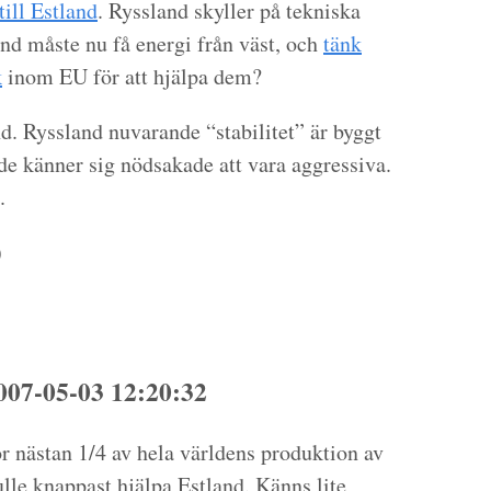
till Estland
.
Ryssland skyller på tekniska
nd måste nu få energi från väst, och
tänk
k
inom EU för att hjälpa dem?
nd. Ryssland nuvarande “stabilitet” är byggt
 de känner sig nödsakade att vara aggressiva.
.
)
007-05-03 12:20:32
ör nästan 1/4 av hela världens produktion av
kulle knappast hjälpa Estland. Känns lite