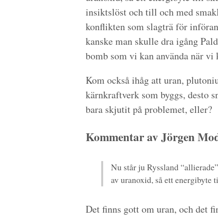
insiktslöst och till och med smak
konflikten som slagträ för införa
kanske man skulle dra igång Pald
bomb som vi kan använda när vi k
Kom också ihåg att uran, plutonium
kärnkraftverk som byggs, desto sn
bara skjutit på problemet, eller?
Kommentar av Jörgen Modi
Nu står ju Ryssland “allierade”
av uranoxid, så ett energibyte t
Det finns gott om uran, och det fi