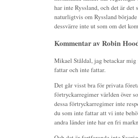
har inte Ryssland, och det är det
naturligtvis om Ryssland började
dessvärre inte ut som om det kom
Kommentar av Robin Hood 
Mikael Ståldal, jag betackar mig 
fattar och inte fattar.
Det går visst bra för privata föret
förtryckarregimer världen över s
dessa förtryckarregimer inte res
du som inte fattar att vi inte beh
andra länder inte har en fri mark
Och det är fortfarande inte Sveri