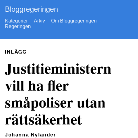
Bloggregeringen
Kategorier
Arkiv
Om Bloggregeringen
Regeringen
INLÄGG
Justitieministern
vill ha fler
småpoliser utan
rättsäkerhet
Johanna Nylander