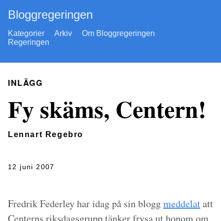
Bloggregeringen
Kategorier
Arkiv
Om Bloggregeringen
Regeringen
INLÄGG
Fy skäms, Centern!
Lennart Regebro
12 juni 2007
Fredrik Federley har idag på sin blogg
meddelat
att
Centerns riksdagsgrupp tänker frysa ut honom om