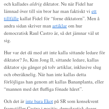
och kallades
aldrig
diktator. Nu när Fidel har
lämnad över till sin bror har man faktiskt vi
ett
tillfälle
kallat Fidel för “forne diktatorn”. Men å
andra sidan skriver man
artiklar
om hur
democratisk Raul Castro är, så det jämnar väl ut
sig.
Hur var det då med att inte kalla sittande ledare för
diktator? Jo, Kim Jong Il, sittande ledare, kallas
diktator sju gånger på tolv artiklar, inklusive slug
och oberäknelig. När han inte kallas detta
förlöjligas han genom att kallas Bananplanta, eller
“mannen med det fluffiga fönade håret”.
Och det är
inte bara Ekot
på SR som konsekvent
framställer Castro i positiv, demokratisk dager.