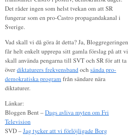
Det råder ingen som helst tvekan om att SR
fungerar som en pro-Castro propagandakanal i
Sverige.
Vad skall vi då göra åt detta? Ja, Bloggregeringen
får helt enkelt upprepa sitt gamla förslag på att vi
skall använda pengarna till SVT och SR för att ta
över
diktaturers frekvensband
och
sända pro-
demokratiska program
från sändare nära
diktaturer.
Länkar:
Bloggen Bent –
Dags avliva myten om Fri
Television
SVD –
Jag tycker att vi förlöjligade Borg