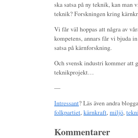
ska satsa på ny teknik, kan man 
teknik? Forskningen kring kärnkra
Vi får väl hoppas att några av vå
kompetens, annars får vi bjuda in
satsa på kärnforskning.
Och svensk industri kommer att g
teknikprojekt…
—
Intressant
? Läs även andra blogg
folkpartiet
,
kärnkraft
,
miljö
,
tekn
Kommentarer