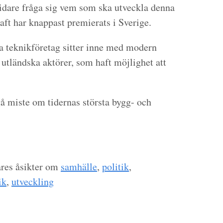
vidare fråga sig vem som ska utveckla denna
ft har knappast premierats i Sverige.
ra teknikföretag sitter inne med modern
 utländska aktörer, som haft möjlighet att
å miste om tidernas största bygg- och
ares åsikter om
samhälle
,
politik
,
ik
,
utveckling