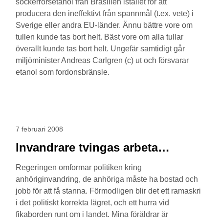
sockerrörsetanol från Brasilien istället för att
producera den ineffektivt från spannmål (t.ex. vete) i
Sverige eller andra EU-länder. Ännu bättre vore om
tullen kunde tas bort helt. Bäst vore om alla tullar
överallt kunde tas bort helt. Ungefär samtidigt går
miljöminister Andreas Carlgren (c) ut och försvarar
etanol som fordonsbränsle.
7 februari 2008
Invandrare tvingas arbeta…
Regeringen omformar politiken kring
anhöriginvandring, de anhöriga måste ha bostad och
jobb för att få stanna. Förmodligen blir det ett ramaskri
i det politiskt korrekta lägret, och ett hurra vid
fikaborden runt om i landet. Mina föräldrar är