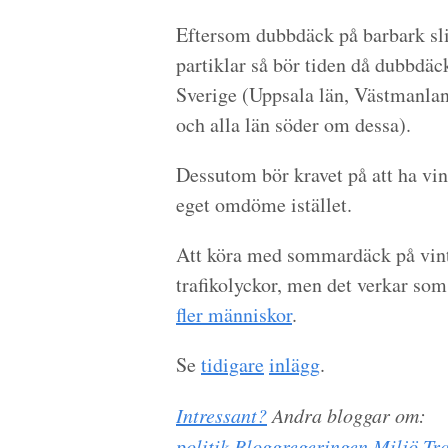
Eftersom dubbdäck på barbark sli
partiklar så bör tiden då dubbdäck 
Sverige (Uppsala län, Västmanlan
och alla län söder om dessa).
Dessutom bör kravet på att ha vint
eget omdöme istället.
Att köra med sommardäck på vinte
trafikolyckor, men det verkar s
fler människor
.
Se
tidigare
inlägg
.
Intressant?
Andra bloggar om:
politik
Bloggregeringen
Miljö
Tra