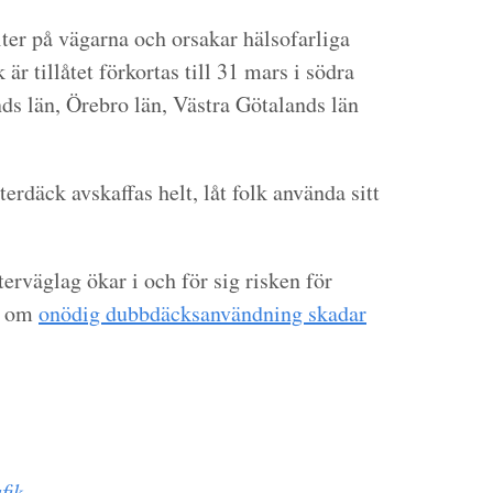
ter på vägarna och orsakar hälsofarliga
är tillåtet förkortas till 31 mars i södra
ds län, Örebro län, Västra Götalands län
erdäck avskaffas helt, låt folk använda sitt
rväglag ökar i och för sig risken för
om om
onödig dubbdäcksanvändning skadar
fik