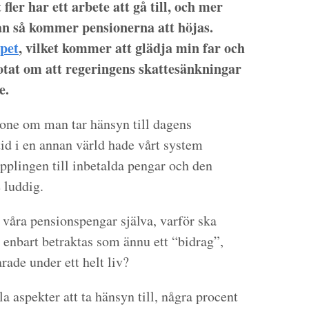
fler har ett arbete att gå till, och mer
an så kommer pensionerna att höjas.
pet
, vilket kommer att glädja min far och
otat om att regeringens skattesänkningar
e.
tone om man tar hänsyn till dagens
tid i en annan värld hade vårt system
opplingen till inbetalda pengar och den
 luddig.
m våra pensionspengar själva, varför ska
 enbart betraktas som ännu ett “bidrag”,
ade under ett helt liv?
ala aspekter att ta hänsyn till, några procent