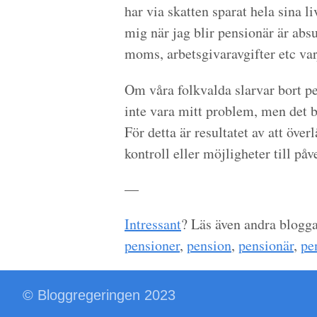
har via skatten sparat hela sina l
mig när jag blir pensionär är abs
moms, arbetsgivaravgifter etc var
Om våra folkvalda slarvar bort p
inte vara mitt problem, men det bl
För detta är resultatet av att öve
kontroll eller möjligheter till påv
—
Intressant
? Läs även andra blogg
pensioner
,
pension
,
pensionär
,
pe
© Bloggregeringen 2023