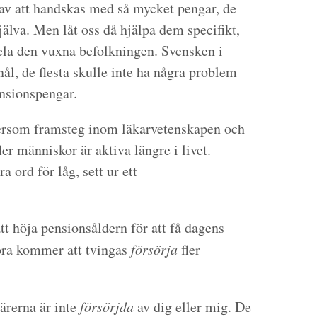
 av att handskas med så mycket pengar, de
jälva. Men låt oss då hjälpa dem specifikt,
hela den vuxna befolkningen. Svensken i
ål, de flesta skulle inte ha några problem
ensionspengar.
ftersom framsteg inom läkarvetenskapen och
fler människor är aktiva längre i livet.
 ord för låg, sett ur ett
att höja pensionsåldern för att få dagens
föra kommer att tvingas
försörja
fler
närerna är inte
försörjda
av dig eller mig. De