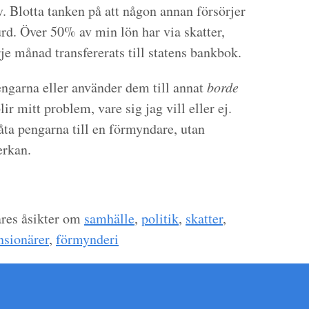
iv. Blotta tanken på att någon annan försörjer
urd. Över 50% av min lön har via skatter,
je månad transfererats till statens bankbok.
engarna eller använder dem till annat
borde
ir mitt problem, vare sig jag vill eller ej.
rlåta pengarna till en förmyndare, utan
erkan.
ares åsikter om
samhälle
,
politik
,
skatter
,
nsionärer
,
förmynderi