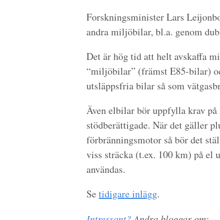
Forskningsminister Lars Leijonb
andra miljöbilar, bl.a. genom dub
Det är hög tid att helt avskaffa m
“miljöbilar” (främst E85-bilar) o
utsläppsfria bilar så som vätgasbr
Även elbilar bör uppfylla krav på 
stödberättigade. När det gäller p
förbränningsmotor så bör det stäl
viss sträcka (t.ex. 100 km) på el
användas.
Se
tidigare inlägg
.
Intressant?
Andra bloggar om: