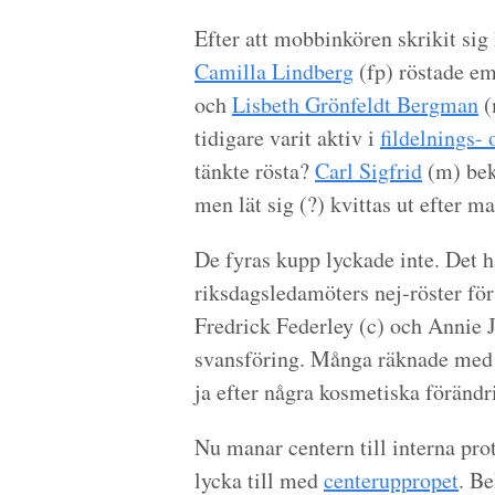
Efter att mobbinkören skrikit sig
Camilla Lindberg
(fp) röstade e
och
Lisbeth Grönfeldt Bergman
(
tidigare varit aktiv i
fildelnings- 
tänkte rösta?
Carl Sigfrid
(m) bekr
men lät sig (?) kvittas ut efter m
De fyras kupp lyckade inte. Det 
riksdagsledamöters nej-röster för 
Fredrick Federley (c) och Annie J
svansföring. Många räknade med e
ja efter några kosmetiska förändr
Nu manar centern till interna pro
lycka till med
centeruppropet
. B