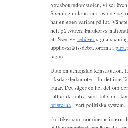
Strasbourgdomstolen, vi ser äve
Socialdemokraterna röstade nej ti
har en egen variant på lut. Vänst
helt på tvären. Falukorvs-national
att Sverige
behöver
signalspaning 
upphovsrätts-debattörerna i
pirat
lagen.
Utan en utmejslad konstitution, f
riksdagsledamöter blir det inte lä
lagar. Det säger en hel del om de
sätt är det intressant det som sk
bristerna
i vårt politiska system.
Politiker som nomineras internt ha
gäller uppenbarligen även de som