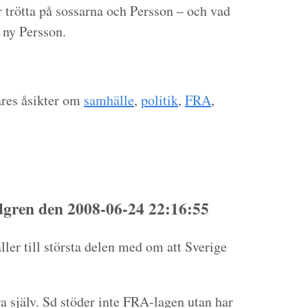
r trötta på sossarna och Persson – och vad
n ny Persson.
ares åsikter om
samhälle
,
politik
,
FRA
,
gren den 2008-06-24 22:16:55
ller till största delen med om att Sverige
a själv. Sd stöder inte FRA-lagen utan har