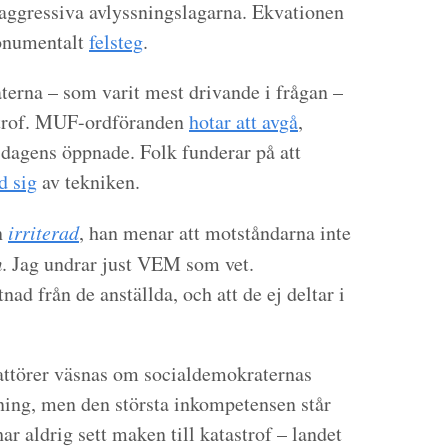
 aggressiva avlyssningslagarna. Ekvationen
monumentalt
felsteg
.
terna – som varit mest drivande i frågan –
strof. MUF-ordföranden
hotar att avgå
,
sdagens öppnade. Folk funderar på att
d sig
av tekniken.
n
irriterad
, han menar att motståndarna inte
m
. Jag undrar just VEM som vet.
ad från de anställda, och att de ej deltar i
attörer väsnas om socialdemokraternas
dning, men den största inkompetensen står
har aldrig sett maken till katastrof – landet