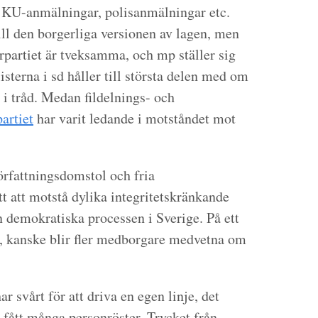
n KU-anmälningar, polisanmälningar etc.
ll den borgerliga versionen av lagen, men
erpartiet är tveksamma, och mp ställer sig
isterna i sd håller till största delen med om
i tråd. Medan fildelnings- och
partiet
har varit ledande i motståndet mot
örfattningsdomstol och fria
tt att motstå dylika integritetskränkande
n demokratiska processen i Sverige. På ett
er, kanske blir fler medborgare medvetna om
r svårt för att driva en egen linje, det
 fått många personröster. Trycket från