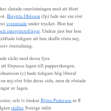
 hes slutade omröstningen med att blott
mot.
Birgitta Ohlsson
(fp) lade ner sin röst
m)
svimmade
under trycket. Hon har
och integritetsfrågor
. Undrar just hur hon
äftade tidigare att han skulle rösta nej,
assiv övertalning.
hade räckt med dessa fyra
att förpassa lagen till papperskorgen.
ohansson (c) hade tidigare hög liberal
n nej-röst från deras sida, men de röstade
ingar av lagen.
tester, och vi önskar
Björn Pedersen
m fl
elgien
ställer
Sverige inför