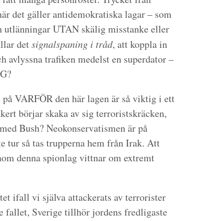
 när det gäller antidemokratiska lagar – som
ch utlänningar UTAN skälig misstanke eller
llar det
signalspaning i tråd
, att koppla in
ch avlyssna trafiken medelst en superdator –
NG?
t på VARFÖR den här lagen är så viktig i ett
ert börjar skaka av sig terroristskräcken,
v med Bush? Neokonservatismen är på
te tur så tas trupperna hem från Irak. Att
enom denna spionlag vittnar om extremt
t ifall vi själva attackerats av terrorister
e fallet, Sverige tillhör jordens fredligaste