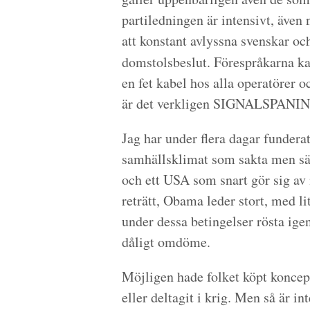
partiledningen är intensivt, även
att konstant avlyssna svenskar o
domstolsbeslut. Förespråkarna ka
en fet kabel hos alla operatörer o
är det verkligen SIGNALSPANI
Jag har under flera dagar fundera
samhällsklimat som sakta men säk
och ett USA som snart gör sig a
reträtt, Obama leder stort, med li
under dessa betingelser rösta ig
dåligt omdöme.
Möjligen hade folket köpt koncepte
eller deltagit i krig. Men så är int