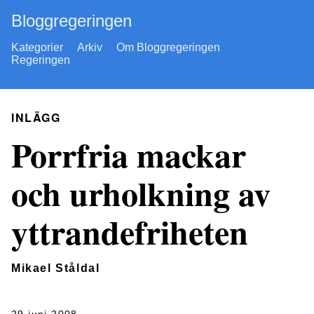
Bloggregeringen
Kategorier
Arkiv
Om Bloggregeringen
Regeringen
INLÄGG
Porrfria mackar
och urholkning av
yttrandefriheten
Mikael Ståldal