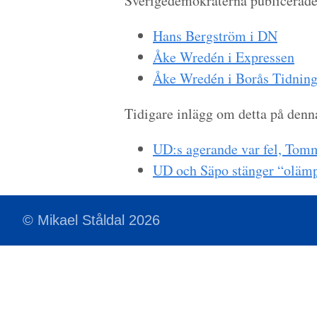
Sverigedemokraterna publicerad
Hans Bergström i DN
Åke Wredén i Expressen
Åke Wredén i Borås Tidnin
Tidigare inlägg om detta på denn
UD:s agerande var fel, Tom
UD och Säpo stänger “olämp
© Mikael Ståldal 2026