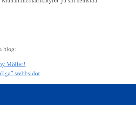
e Muhammedkarikatyrer på sin hemsida:
g
a blog:
my Möller!
liga” webbsidor