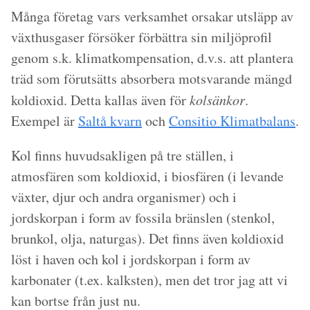
Många företag vars verksamhet orsakar utsläpp av
växthusgaser försöker förbättra sin miljöprofil
genom s.k. klimatkompensation, d.v.s. att plantera
träd som förutsätts absorbera motsvarande mängd
koldioxid. Detta kallas även för
kolsänkor
.
Exempel är
Saltå kvarn
och
Consitio Klimatbalans
.
Kol finns huvudsakligen på tre ställen, i
atmosfären som koldioxid, i biosfären (i levande
växter, djur och andra organismer) och i
jordskorpan i form av fossila bränslen (stenkol,
brunkol, olja, naturgas). Det finns även koldioxid
löst i haven och kol i jordskorpan i form av
karbonater (t.ex. kalksten), men det tror jag att vi
kan bortse från just nu.