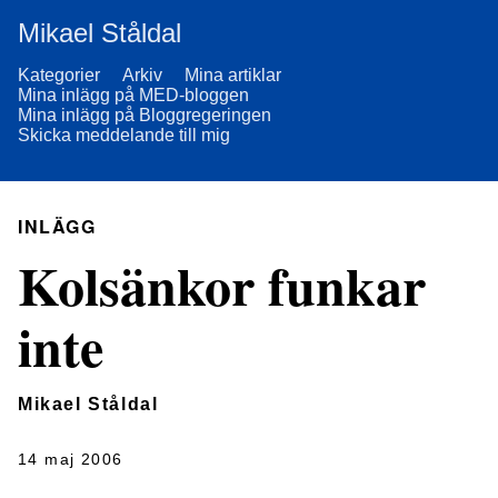
Mikael Ståldal
Kategorier
Arkiv
Mina artiklar
Mina inlägg på MED-bloggen
Mina inlägg på Bloggregeringen
Skicka meddelande till mig
INLÄGG
Kolsänkor funkar
inte
Mikael Ståldal
14 maj 2006