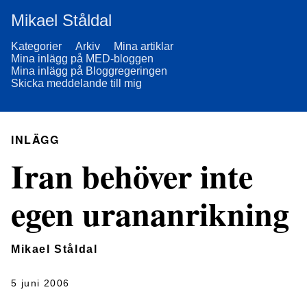
Mikael Ståldal
Kategorier
Arkiv
Mina artiklar
Mina inlägg på MED-bloggen
Mina inlägg på Bloggregeringen
Skicka meddelande till mig
INLÄGG
Iran behöver inte
egen urananrikning
Mikael Ståldal
5 juni 2006