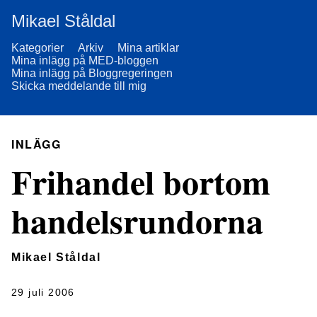
Mikael Ståldal
Kategorier
Arkiv
Mina artiklar
Mina inlägg på MED-bloggen
Mina inlägg på Bloggregeringen
Skicka meddelande till mig
INLÄGG
Frihandel bortom
handelsrundorna
Mikael Ståldal
29 juli 2006