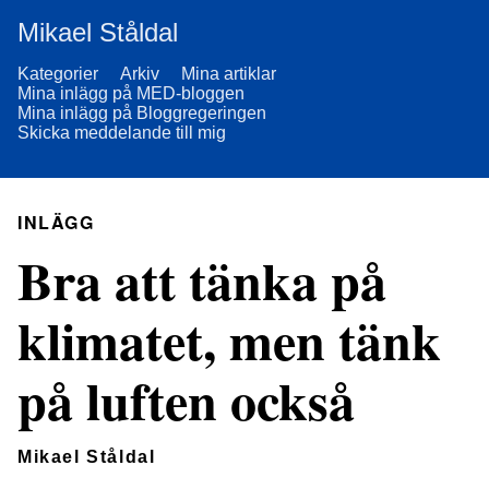
Mikael Ståldal
Kategorier
Arkiv
Mina artiklar
Mina inlägg på MED-bloggen
Mina inlägg på Bloggregeringen
Skicka meddelande till mig
INLÄGG
Bra att tänka på
klimatet, men tänk
på luften också
Mikael Ståldal