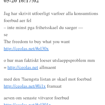
05-20 16:17:02
Jag har skrivit utfoerligt varfoer alla konsumtions
foerbud aer fel
– inte minst pga frihetsskael du saeger —
se
The freedom to buy what you want
http://ceolas.net/#el30x
o hur man faktiskt loeser utslaeppsproblem mm
=
http://ceolas.net
allmaent
med den ?laengsta listan av skael mot foerbud
http://ceolas.net/#li1x
framaat
aeven om senaste vitvaror foerbud
http://ceolas.net/#el301x