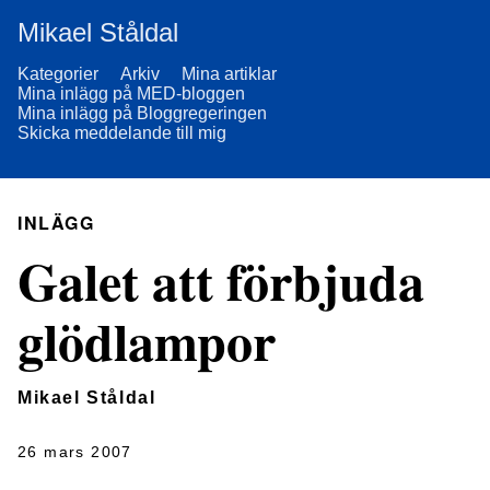
Mikael Ståldal
Kategorier
Arkiv
Mina artiklar
Mina inlägg på MED-bloggen
Mina inlägg på Bloggregeringen
Skicka meddelande till mig
INLÄGG
Galet att förbjuda
glödlampor
Mikael Ståldal
26 mars 2007