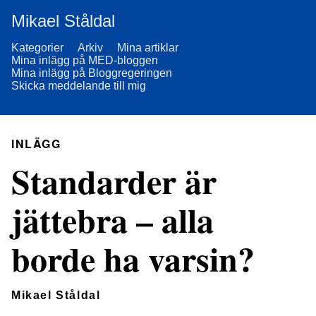
Mikael Ståldal
Kategorier
Arkiv
Mina artiklar
Mina inlägg på MED-bloggen
Mina inlägg på Bloggregeringen
Skicka meddelande till mig
INLÄGG
Standarder är
jättebra – alla
borde ha varsin?
Mikael Ståldal