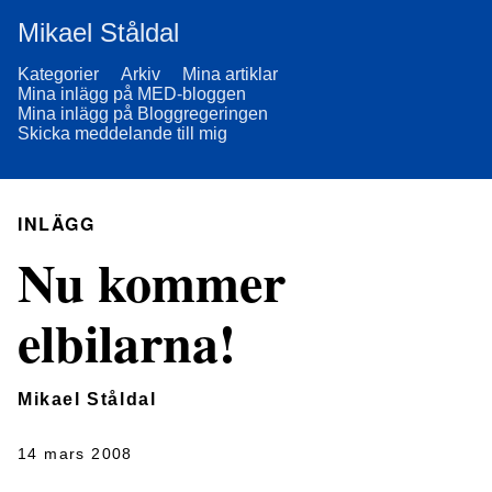
Mikael Ståldal
Kategorier
Arkiv
Mina artiklar
Mina inlägg på MED-bloggen
Mina inlägg på Bloggregeringen
Skicka meddelande till mig
INLÄGG
Nu kommer
elbilarna!
Mikael Ståldal
14 mars 2008