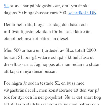
SL
storsatsar på biogasbussar, om fyra år ska
dagens 50 biogasbussar vara 500,
se artikel i DN
.
Det är helt rätt, biogas är idag den bästa och
miljövänligaste tekniken för bussar. Bättre än
etanol och mycket bättre än diesel.
Men 500 är bara en fjärdedel av SL:s totalt 2000
bussar. SL bör gå vidare och på sikt helt fasa ut
dieselbussarna. Jag hoppas att man redan nu slutar
att köpa in nya dieselbussar.
För några år sedan testade SL en buss med
vätgasbränslecell, men konstaterade att den var på
tok för dyr och la ner projektet. Nu är det snart hög
tid att testa stadsbussar som drivs med batteri och