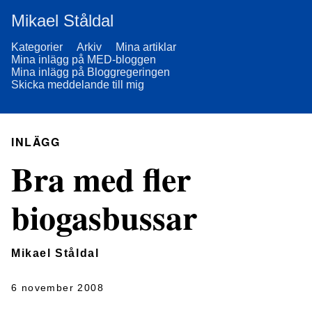
Mikael Ståldal
Kategorier
Arkiv
Mina artiklar
Mina inlägg på MED-bloggen
Mina inlägg på Bloggregeringen
Skicka meddelande till mig
INLÄGG
Bra med fler
biogasbussar
Mikael Ståldal
6 november 2008