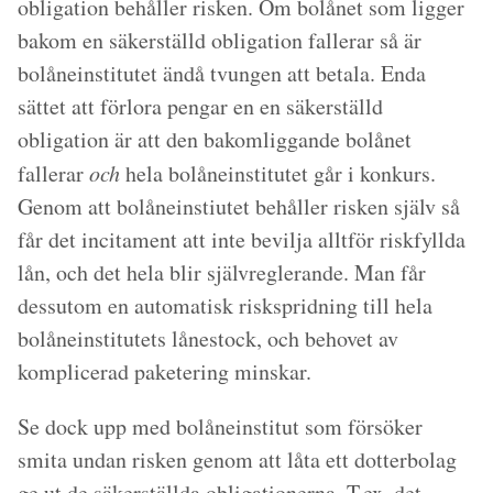
obligation behåller risken. Om bolånet som ligger
bakom en säkerställd obligation fallerar så är
bolåneinstitutet ändå tvungen att betala. Enda
sättet att förlora pengar en en säkerställd
obligation är att den bakomliggande bolånet
fallerar
och
hela bolåneinstitutet går i konkurs.
Genom att bolåneinstiutet behåller risken själv så
får det incitament att inte bevilja alltför riskfyllda
lån, och det hela blir självreglerande. Man får
dessutom en automatisk riskspridning till hela
bolåneinstitutets lånestock, och behovet av
komplicerad paketering minskar.
Se dock upp med bolåneinstitut som försöker
smita undan risken genom att låta ett dotterbolag
ge ut de säkerställda obligationerna. T.ex. det