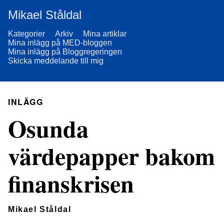
Mikael Ståldal
Kategorier
Arkiv
Mina artiklar
Mina inlägg på MED-bloggen
Mina inlägg på Bloggregeringen
Skicka meddelande till mig
INLÄGG
Osunda
värdepapper bakom
finanskrisen
Mikael Ståldal