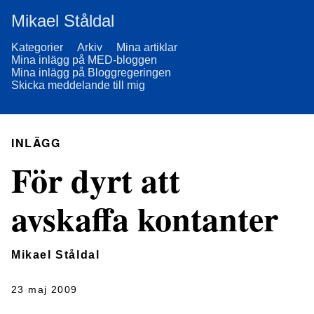
Mikael Ståldal
Kategorier
Arkiv
Mina artiklar
Mina inlägg på MED-bloggen
Mina inlägg på Bloggregeringen
Skicka meddelande till mig
INLÄGG
För dyrt att
avskaffa kontanter
Mikael Ståldal
23 maj 2009