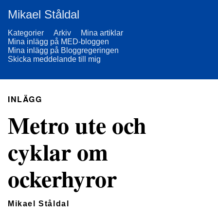
Mikael Ståldal
Kategorier
Arkiv
Mina artiklar
Mina inlägg på MED-bloggen
Mina inlägg på Bloggregeringen
Skicka meddelande till mig
INLÄGG
Metro ute och
cyklar om
ockerhyror
Mikael Ståldal