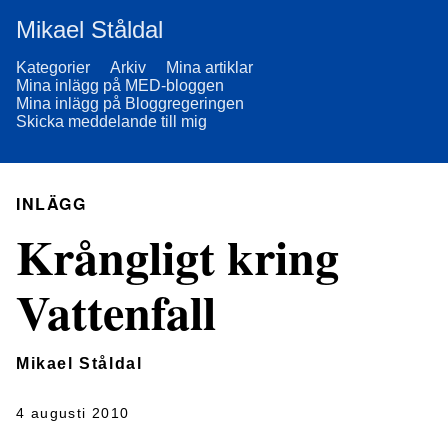
Mikael Ståldal
Kategorier
Arkiv
Mina artiklar
Mina inlägg på MED-bloggen
Mina inlägg på Bloggregeringen
Skicka meddelande till mig
INLÄGG
Krångligt kring
Vattenfall
Mikael Ståldal
4 augusti 2010