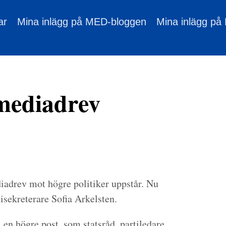
ar
Mina inlägg på MED-bloggen
Mina inlägg på
mediadrev
ediadrev mot högre politiker uppstår. Nu
isekreterare Sofia Arkelsten.
ll en högre post, som statsråd, partiledare