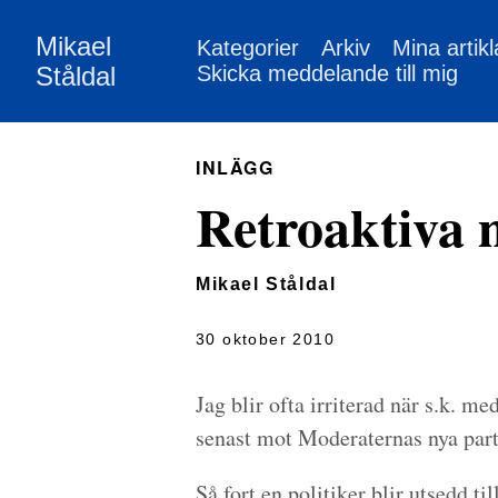
Mikael
Kategorier
Arkiv
Mina artikl
Ståldal
Skicka meddelande till mig
INLÄGG
Retroaktiva 
Mikael Ståldal
30 oktober 2010
Jag blir ofta irriterad när s.k. m
senast mot Moderaternas nya part
Så fort en politiker blir utsedd ti