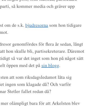
rt parti, så kommer media och gräver upp
mst om de s.k.
bjudresorna
som hon tidigare
amot.
dresor genomfördes för flera år sedan, långt
 att hon skulle bli, partisekreterare. Däremot
digt så var det inget som hon på något sätt
 helt öppen med det på
sin blogg
.
sten att som riksdagsledamot låta sig
 det ingen som klagade då? Och varför
ar Stetler fallet redan då?
– mer olämpligt bara för att Arkelsten blev