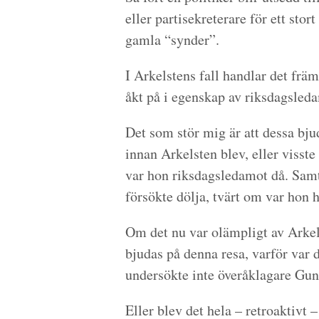
eller partisekreterare för ett sto
gamla “synder”.
I Arkelstens fall handlar det frä
åkt på i egenskap av riksdagsled
Det som stör mig är att dessa bju
innan Arkelsten blev, eller visste
var hon riksdagsledamot då. Samti
försökte dölja, tvärt om var hon
Om det nu var olämpligt av Arkel
bjudas på denna resa, varför var
undersökte inte överåklagare Gunn
Eller blev det hela – retroaktivt 