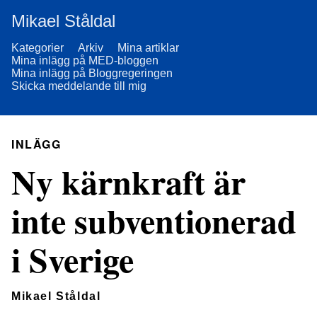
Mikael Ståldal
Kategorier
Arkiv
Mina artiklar
Mina inlägg på MED-bloggen
Mina inlägg på Bloggregeringen
Skicka meddelande till mig
INLÄGG
Ny kärnkraft är
inte subventionerad
i Sverige
Mikael Ståldal