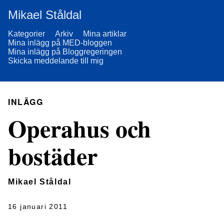
Mikael Ståldal
Kategorier
Arkiv
Mina artiklar
Mina inlägg på MED-bloggen
Mina inlägg på Bloggregeringen
Skicka meddelande till mig
INLÄGG
Operahus och
bostäder
Mikael Ståldal
16 januari 2011