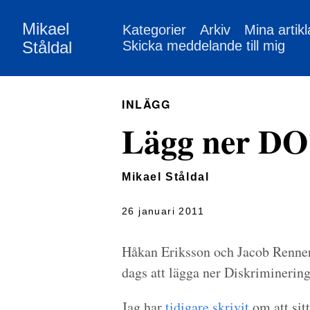
Mikael
Kategorier
Arkiv
Mina artikl
Ståldal
Skicka meddelande till mig
INLÄGG
Lägg ner DO
Mikael Ståldal
26 januari 2011
Håkan Eriksson och Jacob Renne
dags att lägga ner Diskriminer
Jag har
tidigare
skrivit
om att sit