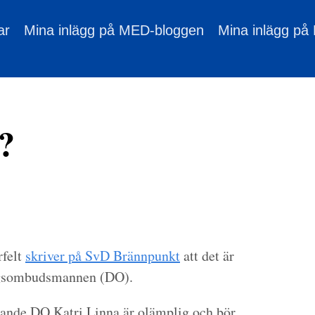
ar
Mina inlägg på MED-bloggen
Mina inlägg på
?
rfelt
skriver på SvD Brännpunkt
att det är
ingsombudsmannen (DO).
tande DO Katri Linna är olämplig och bör