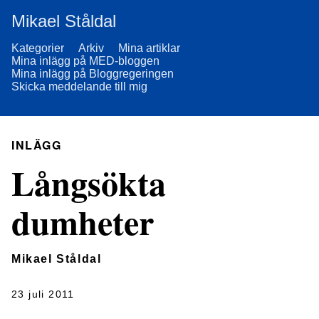
Mikael Ståldal
Kategorier
Arkiv
Mina artiklar
Mina inlägg på MED-bloggen
Mina inlägg på Bloggregeringen
Skicka meddelande till mig
INLÄGG
Långsökta
dumheter
Mikael Ståldal
23 juli 2011