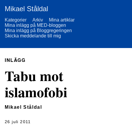
Mikael Ståldal
Kategorier
Arkiv
Mina artiklar
Mina inlägg på MED-bloggen
Mina inlägg på Bloggregeringen
Skicka meddelande till mig
INLÄGG
Tabu mot
islamofobi
Mikael Ståldal
26 juli 2011