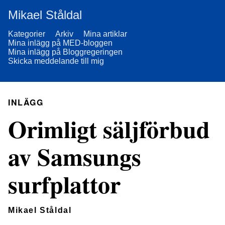
Mikael Ståldal
Kategorier
Arkiv
Mina artiklar
Mina inlägg på MED-bloggen
Mina inlägg på Bloggregeringen
Skicka meddelande till mig
INLÄGG
Orimligt säljförbud
av Samsungs
surfplattor
Mikael Ståldal