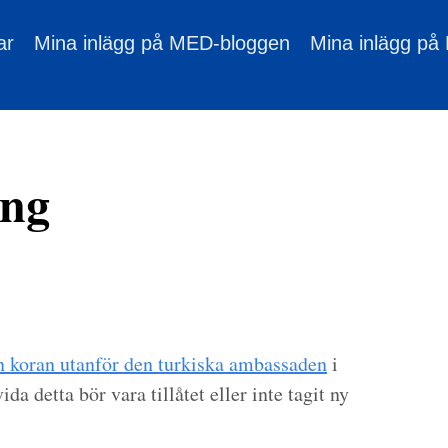
ar
Mina inlägg på MED-bloggen
Mina inlägg på
ing
 koran utanför den turkiska ambassaden
i
 detta bör vara tillåtet eller inte tagit ny