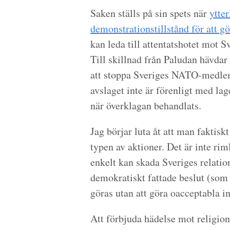
Saken ställs på sin spets när
ytte
demonstrationstillstånd för att 
kan leda till
attentatshotet mot S
Till skillnad från Paludan hävdar
att stoppa Sveriges NATO-medlems
avslaget inte är förenligt med lag
när överklagan behandlats.
Jag börjar luta åt att man faktis
typen av aktioner. Det är inte riml
enkelt kan skada Sveriges relati
demokratiskt fattade beslut (som
göras utan att göra oacceptabla i
Att förbjuda hädelse mot religion