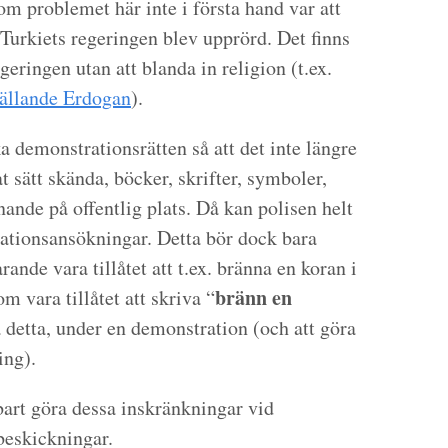
om problemet här inte i första hand var att
Turkiets regeringen blev upprörd. Det finns
egeringen utan att blanda in religion (t.ex.
tällande Erdogan
).
ka demonstrationsrätten så att det inte längre
nat sätt skända, böcker, skrifter, symboler,
nande på offentlig plats. Då kan polisen helt
rationsansökningar. Detta bör dock bara
arande vara tillåtet att t.ex. bränna en koran i
bränn en
m vara tillåtet att skriva “
ka detta, under en demonstration (och att göra
ing).
bart göra dessa inskränkningar vid
beskickningar.