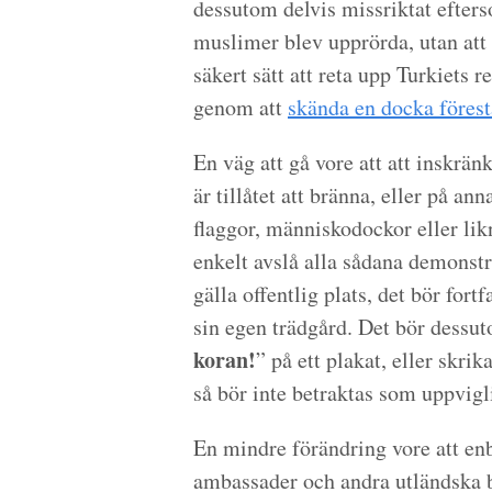
dessutom delvis missriktat efters
muslimer blev upprörda, utan att 
säkert sätt att reta upp Turkiets r
genom att
skända en docka föres
En väg att gå vore att att inskrän
är tillåtet att bränna, eller på an
flaggor, människodockor eller lik
enkelt avslå alla sådana demonst
gälla offentlig plats, det bör fortf
sin egen trädgård. Det bör dessuto
koran!
” på ett plakat, eller skri
så bör inte betraktas som uppvigl
En mindre förändring vore att en
ambassader och andra utländska 