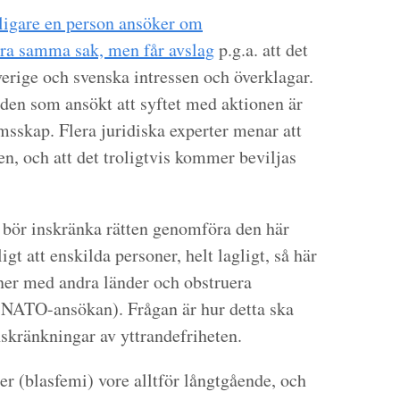
rligare en person ansöker om
göra samma sak, men får avslag
p.g.a. att det
verige och svenska intressen
och överklagar.
 den som ansökt att syftet med aktionen är
skap. Flera juridiska experter menar att
en, och att det troligtvis kommer beviljas
kt bör inskränka rätten genomföra den här
igt att enskilda personer, helt lagligt, så här
oner med andra länder och obstruera
 NATO-ansökan). Frågan är hur detta ska
nskränkningar av yttrandefriheten.
er (blasfemi) vore alltför långtgående, och