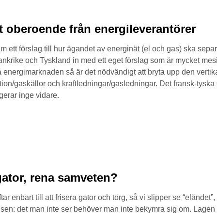
t oberoende från energileverantörer
m ett förslag till hur ägandet av energinät (el och gas) ska sepa
rankrike och Tyskland in med ett eget förslag som är mycket mes
på energimarknaden så är det nödvändigt att bryta upp den vertik
on/gaskällor och kraftledningar/gasledningar. Det fransk-tyska
ngerar inge vidare.
ator, rena samveten?
 enbart till att frisera gator och torg, så vi slipper se “eländet”
evisen: det man inte ser behöver man inte bekymra sig om. Lagen 