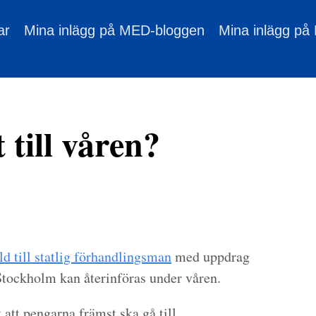
ar
Mina inlägg på MED-bloggen
Mina inlägg på
 till våren?
d till statlig förhandlingsman
med uppdrag
i Stockholm kan återinföras under våren.
 att pengarna främst ska gå till