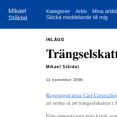
Mikael
Kategorier
Arkiv
Mina artikl
Ståldal
Skicka meddelande till mig
INLÄGG
Trängselskatt
Mikael Ståldal
11 november 2006
Regeringen utser Carl Cererschiöl
att ordna så att trängselskatten 
Från oppositionen hörs kritik mot