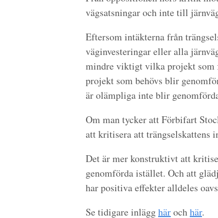
vägsatsningar och inte till järnvä
Eftersom intäkterna från trängsel
väginvesteringar eller alla järnvä
mindre viktigt vilka projekt som 
projekt som behövs blir genomför
är olämpliga inte blir genomförd
Om man tycker att Förbifart Stock
att kritisera att trängselskattens i
Det är mer konstruktivt att kritise
genomförda istället. Och att glädj
har positiva effekter alldeles oav
Se tidigare inlägg
här
och
här
.