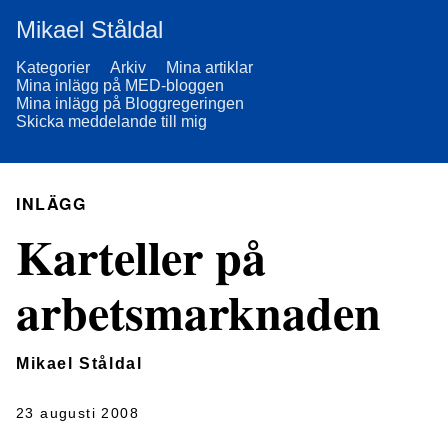
Mikael Ståldal
Kategorier
Arkiv
Mina artiklar
Mina inlägg på MED-bloggen
Mina inlägg på Bloggregeringen
Skicka meddelande till mig
INLÄGG
Karteller på
arbetsmarknaden
Mikael Ståldal
23 augusti 2008