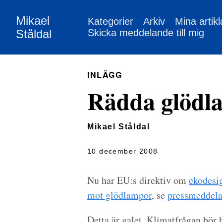
Mikael
Kategorier
Arkiv
Mina artikl
Ståldal
Skicka meddelande till mig
INLÄGG
Rädda glödl
Mikael Ståldal
10 december 2008
Nu har EU:s direktiv om
ekodesi
mot glödlampor
, se
pressmeddela
Detta är galet. Klimatfrågan bör