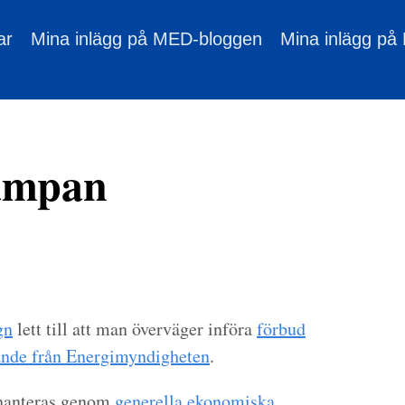
ar
Mina inlägg på MED-bloggen
Mina inlägg på
ampan
gn
lett till att man överväger införa
förbud
nde från Energimyndigheten
.
 hanteras genom
generella ekonomiska