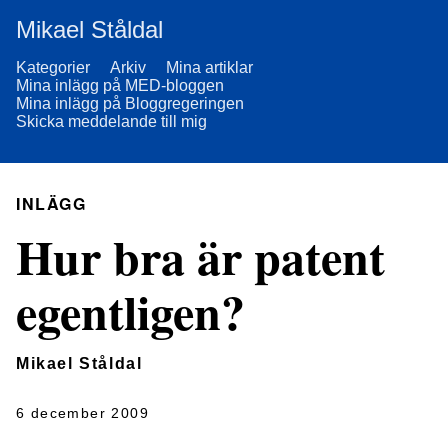
Mikael Ståldal
Kategorier
Arkiv
Mina artiklar
Mina inlägg på MED-bloggen
Mina inlägg på Bloggregeringen
Skicka meddelande till mig
INLÄGG
Hur bra är patent
egentligen?
Mikael Ståldal
6 december 2009