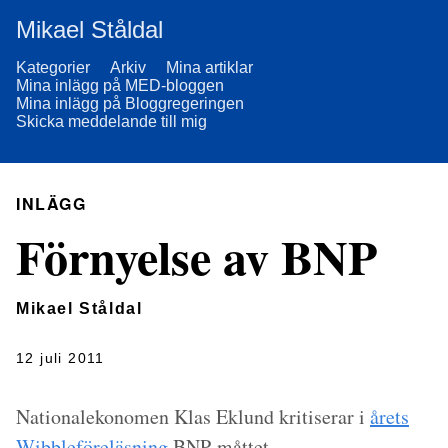
Mikael Ståldal
Kategorier
Arkiv
Mina artiklar
Mina inlägg på MED-bloggen
Mina inlägg på Bloggregeringen
Skicka meddelande till mig
INLÄGG
Förnyelse av BNP
Mikael Ståldal
12 juli 2011
Nationalekonomen Klas Eklund kritiserar i
årets
Wibbleföreläsning
BNP-måttet.