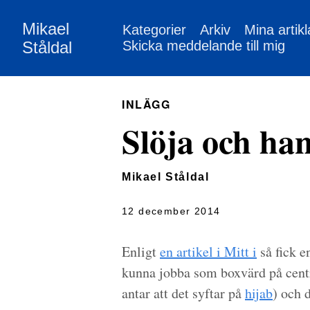
Mikael
Kategorier
Arkiv
Mina artikl
Ståldal
Skicka meddelande till mig
INLÄGG
Slöja och ha
Mikael Ståldal
12 december 2014
Enligt
en artikel i Mitt i
så fick e
kunna jobba som boxvärd på centra
antar att det syftar på
hijab
) och 