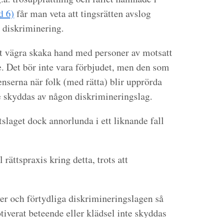
d 6)
får man veta att tingsrätten avslog
r diskriminering.
t vägra skaka hand med personer av motsatt
e. Det bör inte vara förbjudet, men den som
enserna när folk (med rätta) blir upprörda
e skyddas av någon diskrimineringslag.
tslaget dock annorlunda i ett liknande fall
 rättspraxis kring detta, trots att
över och förtydliga diskrimineringslagen så
motiverat beteende eller klädsel inte skyddas