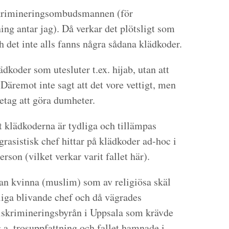
skrimineringsombudsmannen (för
ing antar jag). Då verkar det plötsligt som
h det inte alls fanns några sådana klädkoder.
ädkoder som utesluter t.ex. hijab, utan att
Däremot inte sagt att det vore vettigt, men
retag att göra dumheter.
t klädkoderna är tydliga och tillämpas
grasistisk chef hittar på klädkoder ad-hoc i
erson (vilket verkar varit fallet här).
n kvinna (muslim) som av religiösa skäl
iga blivande chef och då vägrades
iskrimineringsbyrån i Uppsala som krävde
.a. trosuppfattning och fallet hamnade i