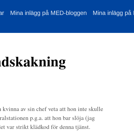
ar
Mina inlägg på MED-bloggen
Mina inlägg på
ndskakning
n kvinna av sin chef veta att hon inte skulle
lstationen p.g.a. att hon bar slöja (jag
det var strikt klädkod för denna tjänst.