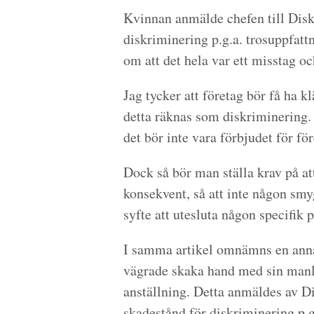
Kvinnan anmälde chefen till Di
diskriminering p.g.a. trosuppfattn
om att det hela var ett misstag oc
Jag tycker att företag bör få ha kl
detta räknas som diskriminering. 
det bör inte vara förbjudet för fö
Dock så bör man ställa krav på at
konsekvent, så att inte någon smy
syfte att utesluta någon specifik p
I samma artikel omnämns en anna
vägrade skaka hand med sin manl
anställning. Detta anmäldes av D
skadestånd för diskriminering p.g