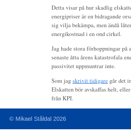
Detta visar på hur skadlig elskat
energipriser är en bidragande orsa
sig vilja bekämpa, men ändå låter
energikostnad i en ond cirkel.
Jag hade stora förhoppningar på a
senaste åtta årens katastrofala 
passivitet uppmuntrar inte.
Som jag
skrivit tidigare
går det i
Elskatten bör avskaffas helt, elle
från KPI.
© Mikael Ståldal 2026