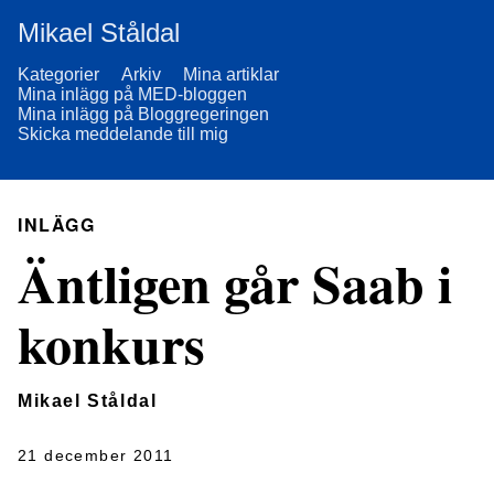
Mikael Ståldal
Kategorier
Arkiv
Mina artiklar
Mina inlägg på MED-bloggen
Mina inlägg på Bloggregeringen
Skicka meddelande till mig
INLÄGG
Äntligen går Saab i
konkurs
Mikael Ståldal
21 december 2011