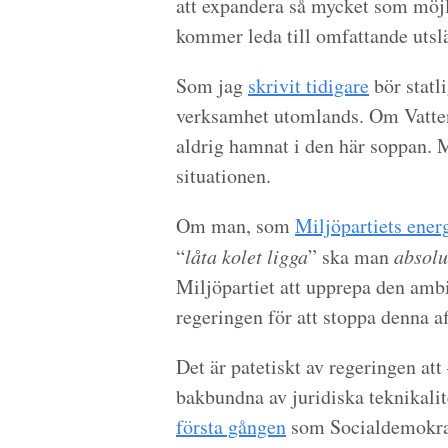
att expandera så mycket som möjl
kommer leda till omfattande uts
Som jag
skrivit tidigare
bör statl
verksamhet utomlands. Om Vattenfa
aldrig hamnat i den här soppan. M
situationen.
Om man, som
Miljöpartiets energ
“
låta kolet ligga
” ska man
absolu
Miljöpartiet att upprepa den ambit
regeringen för att stoppa denna af
Det är patetiskt av regeringen att
bakbundna av juridiska teknikalitet
första gången
som Socialdemokrat