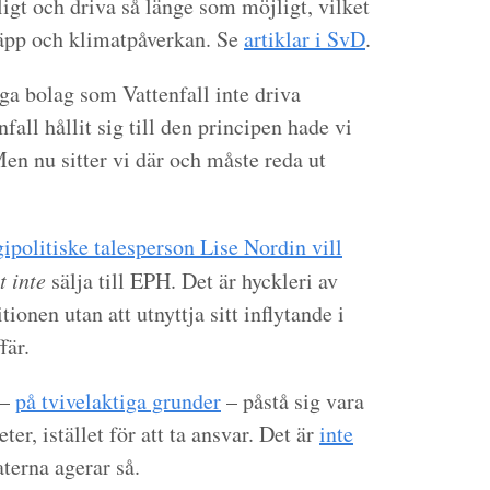
igt och driva så länge som möjligt, vilket
läpp och klimatpåverkan. Se
artiklar i SvD
.
iga bolag som Vattenfall inte driva
ll hållit sig till den principen hade vi
en nu sitter vi där och måste reda ut
ipolitiske talesperson Lise Nordin vill
t inte
sälja till EPH. Det är hyckleri av
ionen utan att utnyttja sitt inflytande i
fär.
 –
på tvivelaktiga grunder
– påstå sig vara
er, istället för att ta ansvar. Det är
inte
erna agerar så.