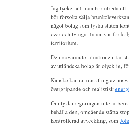
Jag tycker att man bör utreda ett 
bör försöka sälja brunkolsverksamh
något bolag som tyska staten kont
över och tvingas ta ansvar för kol
territorium.
Den nuvarande situationen där sto
av utländska bolag är olycklig, för
Kanske kan en renodling av ansvar
övergripande och realistisk
energ
Om tyska regeringen inte är bered
behålla den, omgående stätta stop
kontrollerad avveckling, som
Joh